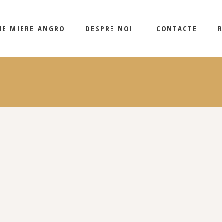
CUM LUCRĂM
ȚIE MIERE ANGRO
DESPRE NOI
CONTACTE
BLOG
CUM LUCRĂM
BLOG