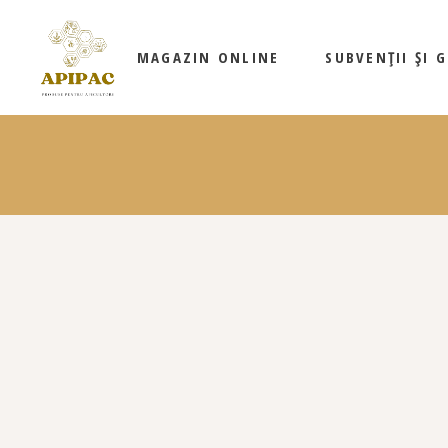
AMBALAJE
MAGAZIN ONLINE
SUBVENȚII ȘI 
HRANĂ ȘI
BIOSTIMULATORI
STUPI ȘI COMPONENTE
FAGURI DIN CEARĂ ȘI
RAME
AMBALAJE
UTILAJ APICOL
HRANĂ ȘI
ARTICOLE SUPLIMENTARE
BIOSTIMULATORI
PROMOȚII
STUPI ȘI COMPONENTE
FAGURI DIN CEARĂ ȘI
RAME
UTILAJ APICOL
ARTICOLE SUPLIMENTARE
PROMOȚII