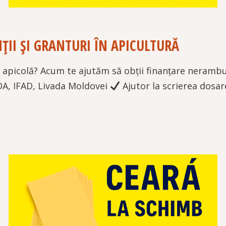
II ȘI GRANTURI ÎN APICULTURĂ
re apicolă? Acum te ajutăm să obții finanțare neramb
A, IFAD, Livada Moldovei
Ajutor la scrierea dosare