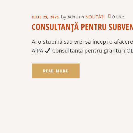
by
Admin
in
NOUTĂȚI
0 Like
IULIE 29, 2025
CONSULTANȚĂ PENTRU SUBVENȚ
Ai o stupină sau vrei să începi o aface
AIPA
Consultanță pentru granturi OD
READ MORE