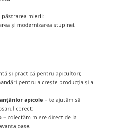
 păstrarea mierii;
inerea și modernizarea stupinei.
entă și practică pentru apicultori;
mandări pentru a crește producția și a
nanțărilor apicole
– te ajutăm să
osarul corect;
o
– colectăm miere direct de la
 avantajoase.