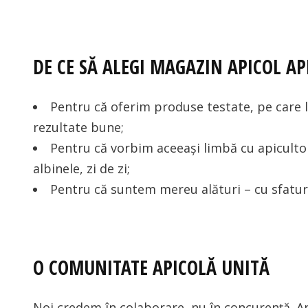
DE CE SĂ ALEGI MAGAZIN APICOL A
Pentru că oferim produse testate, pe care le 
rezultate bune;
Pentru că vorbim aceeași limbă cu apiculto
albinele, zi de zi;
Pentru că suntem mereu alături – cu sfaturi,
O COMUNITATE APICOLĂ UNITĂ
Noi credem în colaborare, nu în concurență. Ap