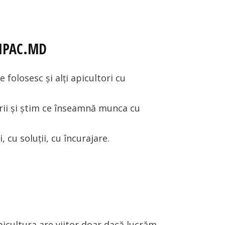
PIPAC.MD
folosesc și alți apicultori cu
rii și știm ce înseamnă munca cu
 cu soluții, cu încurajare.
icultura are viitor doar dacă lucrăm