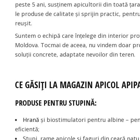
peste 5 ani, susținem apicultorii din toată țara
le produse de calitate și sprijin practic, pentr
reușit.
Suntem o echipă care înțelege din interior prov
Moldova. Tocmai de aceea, nu vindem doar produ
soluții concrete, adaptate nevoilor din teren.
CE GĂSIȚI LA MAGAZIN APICOL API
PRODUSE PENTRU STUPINĂ:
Hrană
și biostimulatori pentru albine – pen
eficientă;
Stupi, rame apicole și faguri din ceară natu