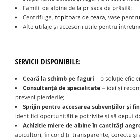
Familii de albine de la prisaca de prăsilă;
Centrifuge,
topitoare de ceara
, vase pentru
Alte utilaje și accesorii utile pentru întreț
SERVICII DISPONIBILE:
Ceară la schimb pe faguri
– o soluție efici
Consultanță de specialitate
– idei și reco
preveni pierderile;
Sprijin pentru accesarea subvențiilor și fi
identifici oportunitățile potrivite și să depui d
Achiziție miere de albine în cantități angr
apicultori, în condiții transparente, corecte și