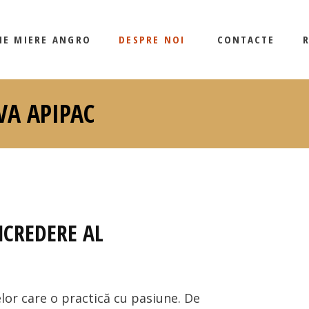
CUM LUCRĂM
ȚIE MIERE ANGRO
DESPRE NOI
CONTACTE
BLOG
VA APIPAC
CUM LUCRĂM
BLOG
NCREDERE AL
elor care o practică cu pasiune. De