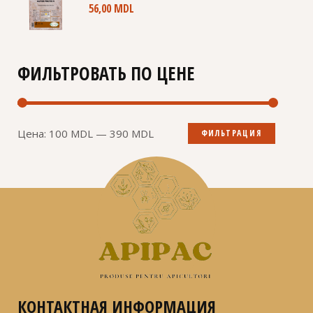
56,00
MDL
ФИЛЬТРОВАТЬ ПО ЦЕНЕ
Минимальная
Максимальная
Цена:
100 MDL
—
390 MDL
ФИЛЬТРАЦИЯ
цена
цена
КОНТАКТНАЯ ИНФОРМАЦИЯ